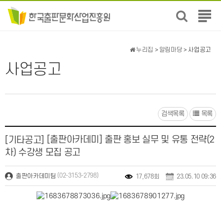
전
체
메
뉴
누리집
>
알림마당
> 사업공고
보
사업공고
기
검색목록
목록
[출판아카데미] 출판 홍보 실무 및 유통 전략(2
[기타공고]
차) 수강생 모집 공고
(02-3153-2798)
출판아카데미팀
17,678회
23.05.10 09:36