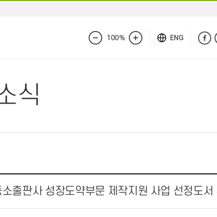
100%
ENG
화
화
면
면
축
확
소
대
 소식
년 중소출판사 성장도약부문 제작지원 사업 선정도서