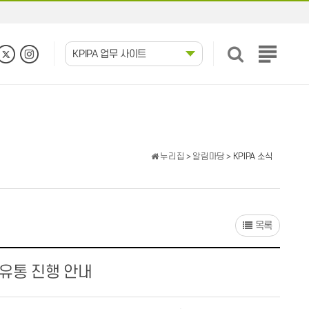
KPIPA 업무 사이트
전
체
메
뉴
보
기
누리집
>
알림마당
> KPIPA 소식
목록
 유통 진행 안내