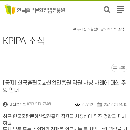
전
체
메
뉴
누리집
>
알림마당
> KPIPA 소식
보
KPIPA 소식
기
목록
[공지] 한국출판문화산업진흥원 직원 사칭 사례에 대한 주
의 안내
(063-219-2746)
대외협력팀
2,773회
25.12.23 14:15
최근 한국출판문화산업진흥원 직원을 사칭하여 위조 명함을 제시
하고,
사업 관련 연락을 시
도서 납품 또는 수의계약 진행을 언급하는 등