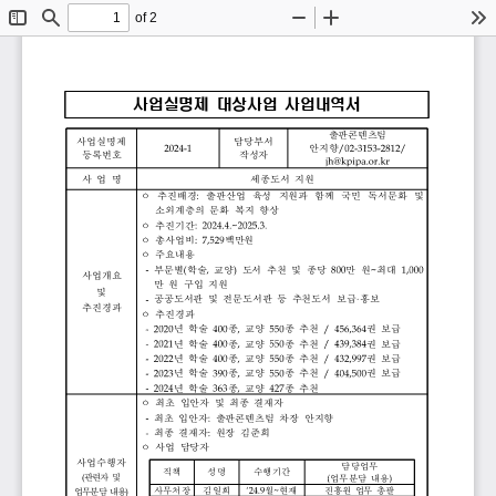
of 2
Toggle
Find
Zoom
Zoom
To
Sidebar
Out
In
사업실명제 
대상사업 
사업내역서
출판콘텐츠팀
사업실명제
담당부서
2024-1
안지향
/02-3153-2812/
등록번호
작성자
jh@kpipa.or.kr
사 
업 
명
세종도서 
지원 
ᄋ 
추진배경
:
출판산업 
육성 
지원과 
함께 
국민 
독서문화 
및 
소외계층의 
문화 
복지 
향상 
ᄋ 
추진기간
:
2024.4.~2025.3.
ᄋ 
총사업비
:
7,529
백만원
ᄋ 
주요내용
-
부문별
(
학술
,
교양
)
도서 
추천 
및 
종당 
800
만 
원
~
최대 
1,000
사업개요 
만 
원 
구입 
지원
및
-
공공도서관 
및 
전문도서관 
등 
추천도서 
보급
·
홍보
추진경과
ᄋ 
추진경과
-
2020
년 
학술 
400
종
,
교양 
550
종 
추천 
/
456,364
권 
보급
-
2021
년 
학술 
400
종
,
교양 
550
종 
추천 
/
439,384
권 
보급  
-
2022
년 
학술 
400
종
,
교양 
550
종 
추천 
/
432,997
권 
보급 
-
2023
년 
학술 
390
종
,
교양 
550
종 
추천 
/
404,500
권 
보급 
-
2024
년 
학술 
363
종
,
교양 
427
종 
추천 
ᄋ 
최초 
입안자 
및 
최종 
결재자
-
최초 
입안자
:
출판콘텐츠팀 
차장 
안지향
-
최종 
결재자
:
원장 
김준희
ᄋ 
사업 
담당자 
사업수행자
담당업무
직책
성명
수행기간
(
관련자 
및
(
업무분담 
내용
)
사무처장
김일희
‘24.9
월
~
현재 
진흥원 
업무 
총괄
업무분담 
내용
)