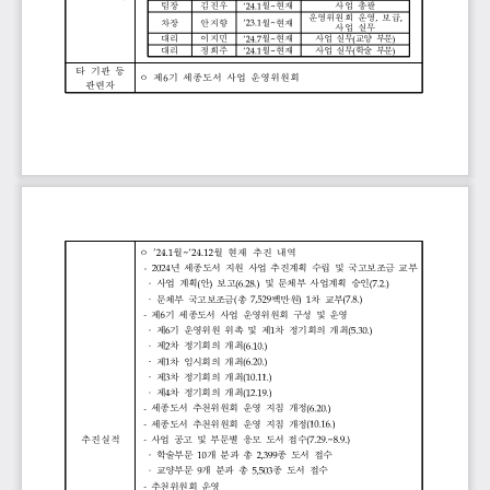
팀장
김진우
‘24.1
월
~
현재
사업 
총괄
운영위원회 
운영
,
보급
,
차장
안지향
‘23.1
월
~
현재
사업 
실무 
대리
이지민
‘24.7
월
~
현재
사업 
실무
(
교양 
부문
)
대리
정희주
‘24.1
월
~
현재
사업 
실무
(
학술 
부문
)
타 
기관 
등 
ᄋ 
제
6
기 
세종도서 
사업 
운영위원회
관련자
ᄋ 
’24.1
월
~’24.12
월 
현재 
추진 
내역
-
2024
년 
세종도서 
지원 
사업 
추진계획 
수립 
및 
국고보조금 
교부
·
사업 
계획
(
안
)
보고
(6.28.)
및 
문체부 
사업계획 
승인
(7.2.)
·
문체부 
국고보조금
(
총 
7,529
백만원
)
1
차 
교부
(7.8.)
-
제
6
기 
세종도서 
사업 
운영위원회 
구성 
및 
운영 
·
제
6
기 
운영위원 
위촉 
및 
제
1
차 
정기회의 
개최
(5.30.)
·
제
2
차 
정기회의 
개최
(6.10.)
·
제
1
차 
임시회의 
개최
(6.20.)
·
제
3
차 
정기회의 
개최
(10.11.)
·
제
4
차 
정기회의 
개최
(12.19.)
-
세종도서 
추천위원회 
운영 
지침 
개정
(6.20.)
-
세종도서 
추천위원회 
운영 
지침 
개정
(10.16.)
추진실적
-
사업 
공고 
및 
부문별 
응모 
도서 
접수
(7.29.~8.9.)
·
학술부문 
10
개 
분과 
총 
2,399
종 
도서 
접수
·
교양부문 
9
개 
분과 
총 
5,503
종 
도서 
접수 
-
추천위원회 
운영