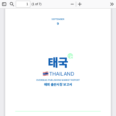
(1 of 7)
Toggle
Find
Zoom
Zoom
To
Sidebar
Out
In
SEPTEMBER
9
태국
THAILAND
OVERSEAS PUBLISHING MARKET REPORT
해외 출판시장 보고서