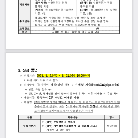
· 
[
통역지원
]
수출전문가 
전담 
· 
[
통역지원
]
수출전문가 
전담 
지원사항
통역원 
지원
통역원 
지원
· 
[
사례비
] 
총 
400
만원
(1
일 
100
만원 
· 
[
사례비
] 
총 
210
만원
(1
일 
70
만원 
기준
, 
4
일
)
기준
, 
3
일
)
· 
해외도서전 
수출상담관 
위탁도서 
수출 
상담 
및 
후속 
조치 
등
주요업무
· 
도서전 
전후 
진흥원에서 
요청하는 
도서전 
수출 
상담 
유관 
업무
· 
참가사 
및 
위탁도서 
수출 
컨설팅
, 
오리엔테이션 
발표 
등
모집규모
1
명
1
명
비고
사례비 
외 
항공
, 
숙박 
등 
별도 
지원 
없음
3. 
신청 
방법 
2025. 
5. 
2.(
금
) 
~ 
5. 
21.(
수
) 
16:00
까지
ᄋ 
신청기간
: 
※
마감
시간
이후
접수
불가
①
지원서 
작성
(
날인 
필
) 
→ 
이메일 
제출
(kbook3@kpipa.or.kr)
ᄋ 
신청방법
: 
※
방문
,
우편
접수
불가
※
신청분야별
,
당해연도
양식
반드시
준수해야
하며
서류
미제출
시
무효
처리
ᄋ 
제출서류
: 
압축하여 
ZIP 
파일로 
이메일 
제출
- 
파일명
: 
[
지원자명
(
회사명
)] 
2025
년 
해외도서전 
위탁도서
(
프랑크푸르트도서전
)
수출전문가 
신청서
또는 
[
지원자명
(
회사명
)] 
2025
년 
해외도서전 
위탁
도서
(
상하이국제아동도서전
)
수출전문가 
신청서
구분
세부내용
형식
○ 
(
필수
) 
수출전문가 
신청서
수출전문가
○ 
(
필수
) 
개인정보처리동의서 
및 
성범죄 
서약서
한글
/PDF
- 
지원서 
내 
날인 
필수