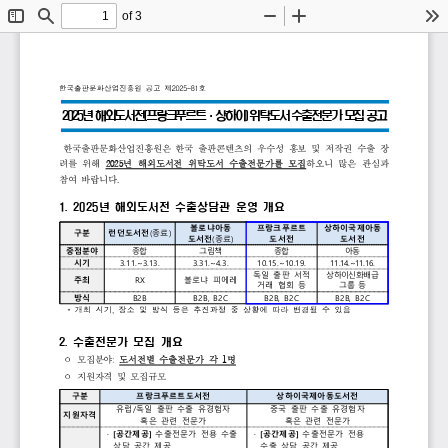
of 3
Toggle
Find
Zoom
Zoom
To
Sidebar
Out
In
한국출판문화산업진흥원
공고
제
2025-81
호
2025
년
해외도서전
(
프랑크푸르트
·
상하이
)
위탁도서
수출전문가
모집
공고
한국출판문화산업진흥원은 
한국 
출판콘텐츠의 
우수성 
홍보 
및 
저작권 
수출 
장
려를 
위해 
2025
년 
해외도서전 
위탁도서 
수출전문가를 
모집
하오니 
많은 
관심과 
참여 
바랍니다
.
1. 
2025
년 
해외도서전 
수출상담관 
운영 
개요
볼로냐아동
프랑크푸르트
상하이국제아동
구분
런던도서전
(
종료
)
도서전
(
종료
)
도서전
도서전
중점분야
종합
그림책
종합
아동
시기
3.11.~3.13.
3.31.~4.3.
10.15.~10.19.
11.14.~11.16.
독일 
출판 
서적 
상하이신화배급 
주최
RX
볼로냐 
피에레
거래 
협회 
등
그룹 
등
방식
B2B
B2B, 
B2C
B2B, 
B2C
B2B, 
B2C
*
개최
시기
,
장소
및
방식
등은
추진과정
중
상황에
따라
변경될
수
있음
2. 
수출전문가 
모집 
개요
ᄋ 
모집분야
: 
도서전별 
수출전문가 
각 
1
명
ᄋ 
지원자격 
및 
모집규모
구분
프랑크푸르트도서전
상하이국제아동도서전
유럽
/
독일 
출판 
수출 
유경험자
중국 
출판 
수출 
유경험자 
지원자격
혹은 
관련 
전문가
혹은 
관련 
전문가
· 
[
공간제공
]
수출전문가 
전용 
수출 
· 
[
공간제공
]
수출전문가 
전용 
상담 
공간 
제공
수출 
상담 
공간 
제공