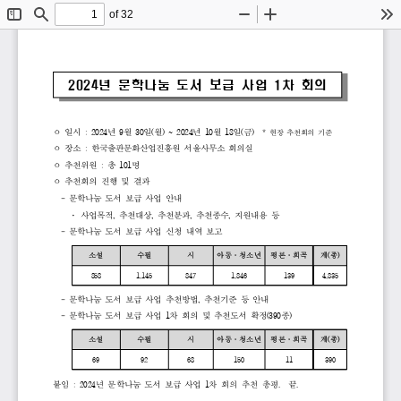
of 32
Toggle
Find
Zoom
Zoom
To
Sidebar
Out
In
2024
년 
문학나눔 
도서 
보급 
사업 
1
차 
회의
ᄋ 
일시 
: 
2024
년 
9
월 
30
일
(
월
) 
~ 
2024
년 
10
월 
18
일
(
금
)  
* 
현장 
추천회의 
기준
ᄋ 
장소 
: 
한국출판문화산업진흥원 
서울사무소 
회의실
ᄋ 
추천위원 
: 
총 
101
명
ᄋ 
추천회의 
진행 
및 
결과
- 
문학나눔 
도서 
보급 
사업 
안내
· 
사업목적
, 
추천대상
, 
추천분과
, 
추천종수
, 
지원내용 
등
- 
문학나눔 
도서 
보급 
사업 
신청 
내역 
보고
소설
수필
시
아동
·
청소년
평론
·
희곡
계
(
종
)
858
1,145
847
1,846
139
4,835
- 
문학나눔 
도서 
보급 
사업
추천방법
, 
추천기준 
등 
안내
- 
문학나눔 
도서 
보급 
사업
1
차 
회의 
및 
추천도서 
확정
(390
종
)
소설
수필
시
아동
·
청소년
평론
·
희곡
계
(
종
)
69
92
68
150
11
390
붙임 
: 
2024
년 
문학나눔 
도서 
보급 
사업
1
차 
회의 
추천 
총평
.  
끝
.