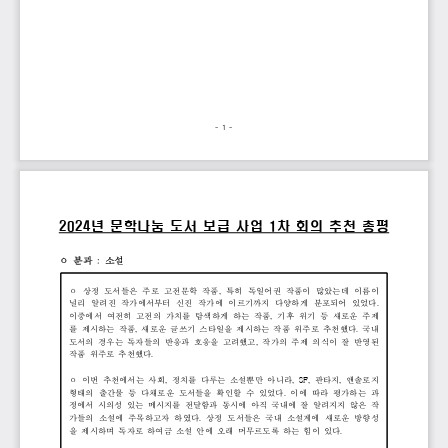
- 
1 
-
2024
년 
문학나눔 
도서 
보급 
사업 
1
차 
회의 
추천 
총평
ᄋ 
분과 
: 
소설
ᄋ 
상정 
도서들은 
주로 
고전문학 
작품
, 
특히 
독일어권 
작품이 
많았는데 
이름이 
널리 
알려진 
작가에서부터 
신진 
작가에 
이르기까지 
다양하게 
분포되어 
있었다
. 
이중에서 
여전히 
고전의 
가치를 
탐색하게 
하는 
작품
, 
기후 
위기 
등 
새로운 
주제
를 
제시하는 
작품
, 
새로운 
글쓰기 
스타일을 
제시하는 
작품 
위주로 
추천했다
. 
국내 
도서의 
경우는 
독자들의 
반응과 
호응을 
고려했고
, 
작가의 
주제 
의식이 
잘 
반영된 
작품 
위주로 
추천했다
.
ᄋ 
이번 
추천에서는 
사회
, 
정치를 
다루는 
소설뿐만 
아니라
, 
SF, 
판타지
, 
앤솔로지 
형태의 
출간물 
등 
다채로운 
도서들을 
확인할 
수 
있었다
. 
이에 
따라 
평가하는 
과
정에서 
시의성 
있는 
메시지를 
전달함과 
동시에 
아직 
국내에 
잘 
알려지지 
않은 
작
가들의 
소설에 
주목하고자 
하였다
. 
상정 
도서들은 
국내 
소설계에 
새로운 
방향성
을 
제시하며 
독자로 
하여금 
소설 
안에 
오래 
머무르도록 
하는 
힘이 
있다
.