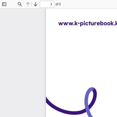
of 2
Toggle
Find
Previous
Next
Sidebar
www.k-picturebook.