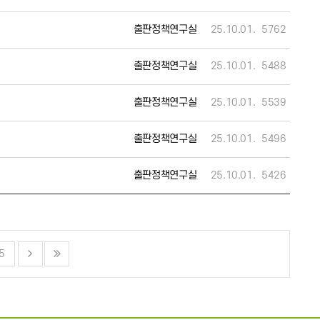
출판정책연구실
25.10.01.
5762
출판정책연구실
25.10.01.
5488
출판정책연구실
25.10.01.
5539
출판정책연구실
25.10.01.
5496
출판정책연구실
25.10.01.
5426
5