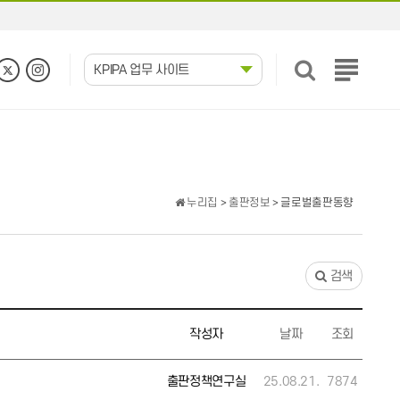
KPIPA 업무 사이트
전
체
메
뉴
보
기
누리집
>
출판정보
> 글로벌출판동향
검색
작성자
날짜
조회
출판정책연구실
25.08.21.
7874