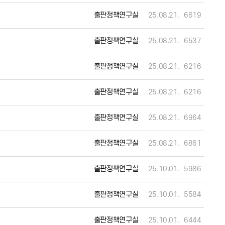
출판정책연구실
25.08.21.
6619
출판정책연구실
25.08.21.
6537
출판정책연구실
25.08.21.
6216
출판정책연구실
25.08.21.
6216
출판정책연구실
25.08.21.
6964
출판정책연구실
25.08.21.
6861
출판정책연구실
25.10.01.
5986
출판정책연구실
25.10.01.
5584
출판정책연구실
25.10.01.
6444