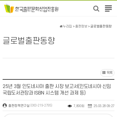
전
체
메
뉴
누리집
>
출판정보
> 글로벌출판동향
보
기
글로벌출판동향
목록
25년 3월 인도네시아 출판 시장 보고서(인도네시아 신임
국립도서관장과 ISBN 시스템 개선 과제 등)
(063-219-2795)
출판정책연구실
7,800회
25.03.28 09:27