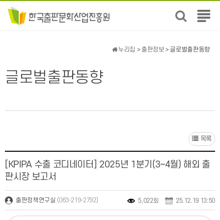
전
체
메
뉴
누리집
>
출판정보
> 글로벌출판동향
보
기
글로벌출판동향
목록
[KPIPA 수출 코디네이터] 2025년 1분기(3~4월) 해외 출
판시장 보고서
(063-219-2792)
출판정책연구실
5,022회
25.12.19 13:50