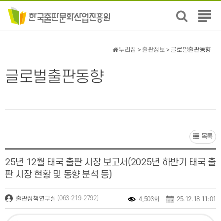
전
체
메
뉴
누리집
>
출판정보
> 글로벌출판동향
보
기
글로벌출판동향
목록
25년 12월 태국 출판 시장 보고서(2025년 하반기 태국 출
판 시장 현황 및 동향 분석 등)
(063-219-2792)
출판정책연구실
4,503회
25.12.18 11:01