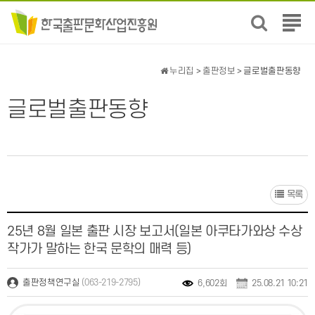
전
체
메
뉴
누리집
>
출판정보
> 글로벌출판동향
보
기
글로벌출판동향
목록
25년 8월 일본 출판 시장 보고서(일본 아쿠타가와상 수상
작가가 말하는 한국 문학의 매력 등)
(063-219-2795)
출판정책연구실
6,602회
25.08.21 10:21