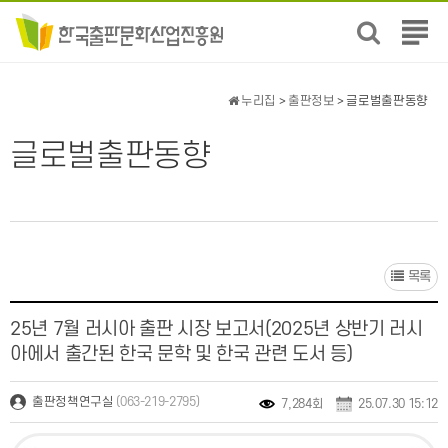
전
체
메
뉴
누리집
>
출판정보
> 글로벌출판동향
보
기
글로벌출판동향
목록
25년 7월 러시아 출판 시장 보고서(2025년 상반기 러시
아에서 출간된 한국 문학 및 한국 관련 도서 등)
(063-219-2795)
출판정책연구실
7,284회
25.07.30 15:12