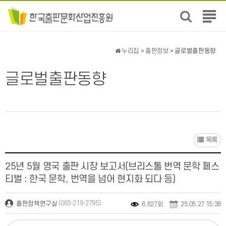
전
체
메
뉴
누리집
>
출판정보
> 글로벌출판동향
보
기
글로벌출판동향
목록
25년 5월 영국 출판 시장 보고서(브리스톨 번역 문학 페스
티벌 : 한국 문학, 번역을 넘어 현지화 되다 등)
(063-219-2795)
출판정책연구실
6,627회
25.05.27 15:38