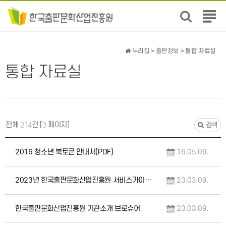
전
체
메
뉴
누리집
>
출판정보
> 통합 자료실
보
통합 자료실
기
전체
건 [
페이지]
214
3
검색
2016 청소년 북토큰 안내서(PDF)
16.05.09.
2023년 한국출판문화산업진흥원 서비스가이드북
23.03.09.
한국출판문화산업진흥원 기관소개 브로슈어
23.03.09.