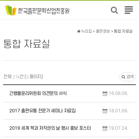
전
체
메
뉴
누리집
>
출판정보
> 통합 자료실
보
통합 자료실
기
전체
건 [
페이지]
214
9
검색
간행물윤리위원회 의견문의 서식
16.08.08.
2017 출판유통 전문가 세미나 자료집
18.01.08.
2019 세계 책과 저작권의 날 행사 홍보 포스터
19.07.24.