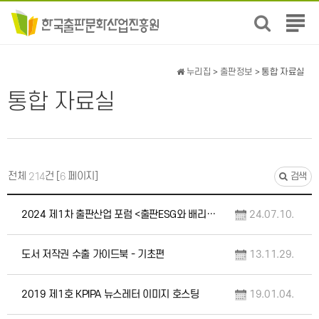
전
체
메
뉴
누리집
>
출판정보
> 통합 자료실
보
통합 자료실
기
전체
건 [
페이지]
214
6
검색
2024 제1차 출판산업 포럼 <출판ESG와 배리어프리> 자료집
24.07.10.
도서 저작권 수출 가이드북 - 기초편
13.11.29.
2019 제1호 KPIPA 뉴스레터 이미지 호스팅
19.01.04.