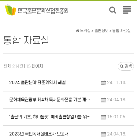
전
체
메
뉴
누리집
>
출판정보
> 통합 자료실
보
통합 자료실
기
전체
건 [
페이지]
214
15
검색
2024 출판분야 표준계약서 해설
24.11.13.
문화체육관광부 제4차 독서문화진흥 기본 계획(2024~2028)
24.04.18.
'출판의 기초, 하나둘셋' 예비출판창업자를 위한 상담사례집
15.01.05.
2023년 국민독서실태조사 보고서
24.04.18.