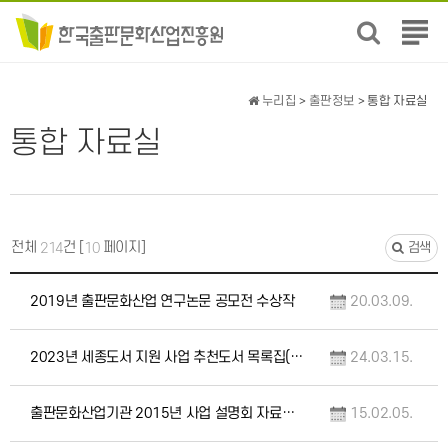
전
체
메
뉴
누리집
>
출판정보
> 통합 자료실
보
통합 자료실
기
전체
건 [
페이지]
214
10
검색
2019년 출판문화산업 연구논문 공모전 수상작
20.03.09.
2023년 세종도서 지원 사업 추천도서 목록집(교양/학술 부문)
24.03.15.
출판문화산업기관 2015년 사업 설명회 자료집(한국출판문화산업진흥원)
15.02.05.