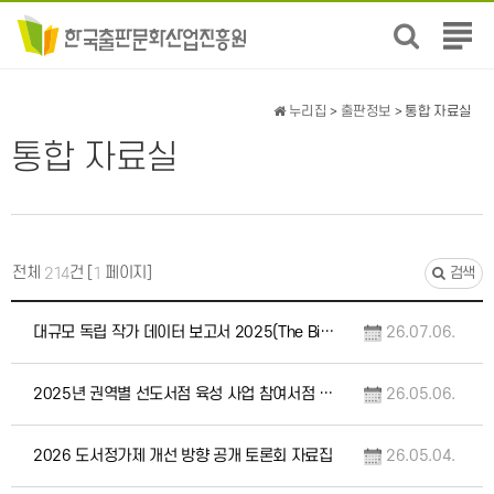
전
체
메
뉴
누리집
>
출판정보
> 통합 자료실
보
통합 자료실
기
전체
건 [
페이지]
214
1
검색
대규모 독립 작가 데이터 보고서 2025(The Big Indie Author Data D…
26.07.06.
2025년 권역별 선도서점 육성 사업 참여서점 인터뷰집 및 우수서점 사례집, (성과공유회)…
26.05.06.
2026 도서정가제 개선 방향 공개 토론회 자료집
26.05.04.