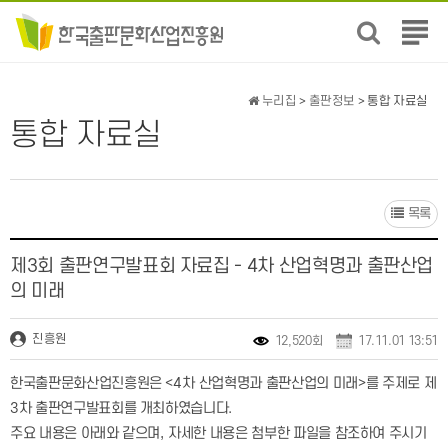
전
체
메
뉴
누리집
>
출판정보
> 통합 자료실
보
통합 자료실
기
목록
제3회 출판연구발표회 자료집 - 4차 산업혁명과 출판산업
의 미래
진흥원
12,520회
17.11.01 13:51
한국출판문화산업진흥원은
<4
차 산업혁명과 출판산업의 미래
>
를 주제로 제
3차 출판연구발표회를 개최하였습니다
.
주요 내용은 아래와 같으며
,
자세한 내용은 첨부한 파일을 참조하여 주시기