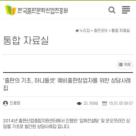
전
체
메
뉴
누리집
>
출판정보
> 통합 자료실
보
통합 자료실
기
목록
'출판의 기초, 하나둘셋' 예비출판창업자를 위한 상담사례
집
진흥원
23,199회
15.01.05 09:07
2014년 출판산업종합지원센터에서 진행한 '입체컨설팅' 및 온오프라인 상
담을 기초로 발간된 상담사례집 입니다.