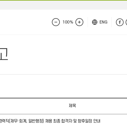
100%
ENG
화
화
면
면
축
확
소
대
고
제목
경력직(재무·회계, 일반행정) 채용 최종 합격자 및 향후일정 안내