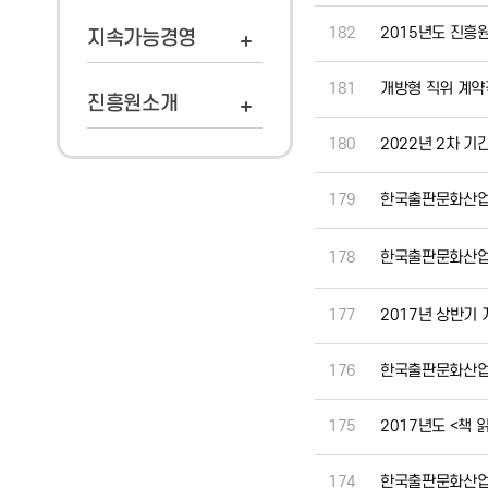
182
2015년도 진흥원
지속가능경영
181
개방형 직위 계약
진흥원소개
180
2022년 2차 
179
한국출판문화산업
178
한국출판문화산업
177
2017년 상반기
176
한국출판문화산업
175
2017년도 <책
174
한국출판문화산업