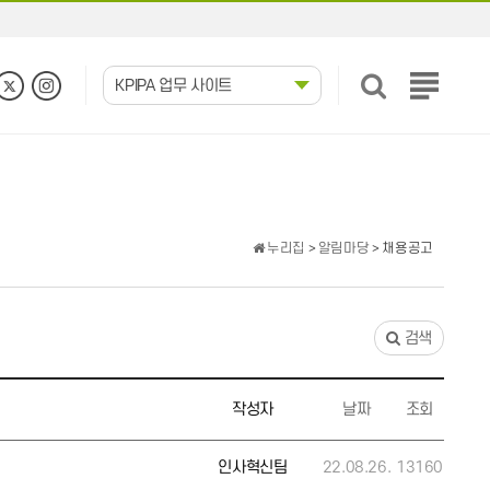
KPIPA 업무 사이트
전
체
메
뉴
보
기
누리집
>
알림마당
> 채용공고
검색
작성자
날짜
조회
인사혁신팀
22.08.26.
13160