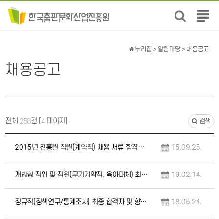
전
체
메
뉴
누리집
>
알림마당
> 채용공고
보
채용공고
기
전체
건 [
페이지]
258
4
검색
2015년 진흥원 직원(계약직) 채용 서류 합격자 공고
15.09.25.
개방형 직위 및 직원(무기계약직, 육아대체) 최종 합격자 향후일정 안내
19.02.14.
정규직(정책연구/통계조사) 최종 합격자 및 향후일정 안내
18.05.24.