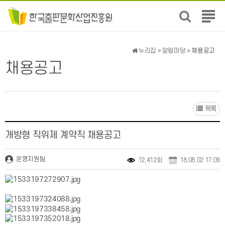
전
체
메
뉴
누리집
>
알림마당
> 채용공고
보
채용공고
기
목록
개방형 직위제 계약직 채용공고
운영지원팀
12,412회
18.08.02 17:09