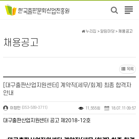
전
체
메
뉴
누리집
>
알림마당
> 채용공고
보
채용공고
기
목록
[대구출판산업지원센터] 계약직(세무/회계) 최종 합격자
안내
(053-589-3711)
이창민
11,555회
18.07.11 09:57
대구출판산업지원센터 공고 제
2018-12
호