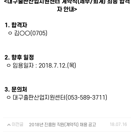
<
대구출판산업지원센터 계약직
(
세무
/
회계
) 최종
합격
자 안내
>
1.
합격자
ㅇ 김
○○
(0705)
2.
향후 일정
ㅇ 임용일자
: 2018.7.12.(
목
)
3.
문의처
ㅇ 대구출판산업지원센터
(053-589-3711)
18.07.16
이전글
2018년 진흥원 직원(계약직) 채용 공고