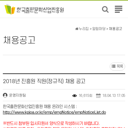
전
체
메
뉴
누리집
>
알림마당
> 채용공고
보
채용공고
기
목록
2018년 진흥원 직원(정규직) 채용 공고
운영지원팀
16,615회
18.04.13 17:05
한국출판문화산업진흥원 채용 온라인 시스템 :
http://www.kpipa.or.kr/emp/empNotice/empNoticeList.do
※
반드시 첨부된 입사지원서 양식으로 작성하시기 바랍니다.