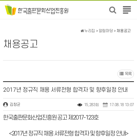
전
체
메
뉴
누리집
>
알림마당
> 채용공고
보
기
채용공고
목록
2017년 정규직 채용 서류전형 합격자 및 향후일정 안내
김창균
15,283회
17.08.18 13:07
한국출판문화산업진흥원 공고 제
2017-123
호
<2017
년 정규직 채용 서류전형 합격자 및 향후일정 안내
>