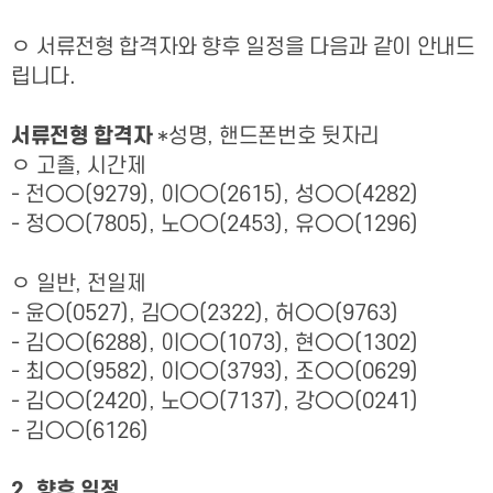
ㅇ
서류전형 합격자와 향후 일정을 다음과 같이 안내드
립니다
.
서류전형 합격자
*
성명
,
핸드폰번호 뒷자리
ㅇ
고졸
,
시간제
-
전
○○
(9279),
이
○○
(2615),
성
○○
(4282)
-
정
○○
(7805),
노
○○
(2453),
유
○○
(1296)
ㅇ
일반
,
전일제
-
윤
○
(0527),
김
○○
(2322),
허
○○
(9763)
-
김
○○
(6288),
이
○○
(1073),
현
○○
(1302)
-
최
○○
(9582),
이
○○
(3793),
조
○○
(0629)
-
김
○○
(2420),
노
○○
(7137),
강
○○
(0241)
-
김
○○
(6126)
2.
향후 일정