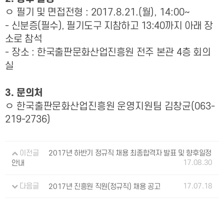
ㅇ
필기 및 면접전형
: 2017.8.21.(
월
), 14:00~
-
신분증
(
필수
),
필기도구 지참하고
13:40
까지 아래 장
소로 참석
-
장소
:
한국출판문화산업진흥원 전주 본관
4
층 회의
실
3.
문의처
ㅇ
한국출판문화산업진흥원 운영지원팀 김창균
(063-
219-2736)
이전글
2017년 하반기 정규직 채용 최종합격자 발표 및 향후일정
17.08.30
안내
17.07.18
다음글
2017년 진흥원 직원(정규직) 채용 공고