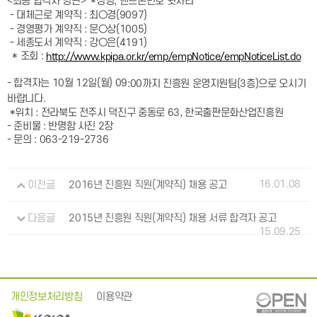
<최종 합격자 명단> *성명, 핸드폰번호 뒷자리
- 대체근로 계약직 : 최○경(9097)
- 경영평가 계약직 : 문○상(1005)
- 세종도서 계약직 : 강○은(4191)
* 조회 :
http://www.kpipa.or.kr/emp/empNotice/empNoticeList.do
- 합격자는 10월 12일(월) 09
:00까지 진흥원 운영지원팀(3층)으로 오시기
바랍니다.
*위치 : 전라북도 전주시 덕진구 중동로 63, 한국출판문화산업진흥원
- 준비물 : 반명함 사진 2장
- 문의 : 063-219-2736
16.01.08
이전글
2016년 진흥원 직원(계약직) 채용 공고
다음글
2015년 진흥원 직원(계약직) 채용 서류 합격자 공고
15.09.25
개인정보처리방침
이용약관