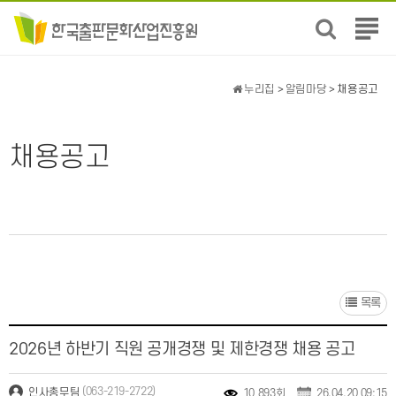
전
체
메
뉴
누리집
>
알림마당
> 채용공고
보
기
채용공고
목록
2026년 하반기 직원 공개경쟁 및 제한경쟁 채용 공고
(063-219-2722)
인사총무팀
10,893회
26.04.20 09:15