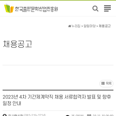
전
체
메
뉴
누리집
>
알림마당
> 채용공고
보
기
채용공고
목록
2023년 4차 기간제계약직 채용 서류합격자 발표 및 향후
일정 안내
(063-219-2724)
인사혁신팀