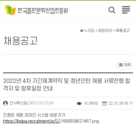
전
체
메
뉴
누리집
>
알림마당
> 채용공고
보
채용공고
기
목록
2022년 4차 기간제계약직 및 청년인턴 채용 서류전형 합
격자 및 향후일정 안내
(063-219-2724)
인사혁신팀
14,996회
22.10.28 09:11
진흥원 채용 온라인 시스템 바로가기
https://kpipa.recruitment.kr/