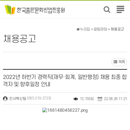
전
체
메
뉴
누리집
>
알림마당
> 채용공고
보
채용공고
기
목록
2022년 하반기 경력직(재무·회계, 일반행정) 채용 최종 합
격자 및 향후일정 안내
(063-219-2723)
인사혁신팀
13,156회
22.08.26 11:21