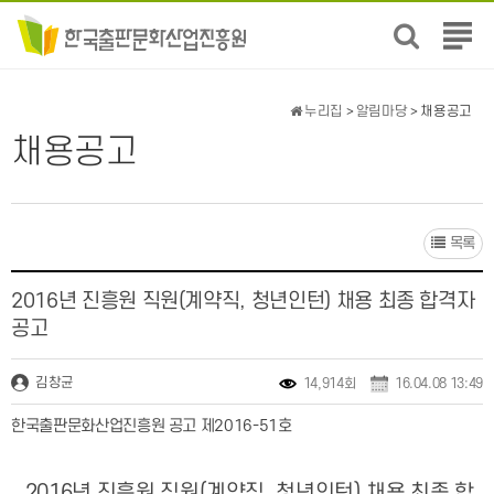
전
체
메
뉴
누리집
>
알림마당
> 채용공고
보
채용공고
기
목록
2016년 진흥원 직원(계약직, 청년인턴) 채용 최종 합격자
공고
김창균
14,914회
16.04.08 13:49
한국출판문화산업진흥원 공고 제2016-51호
2016년 진흥원 직원(계약직, 청년인턴) 채용 최종 합