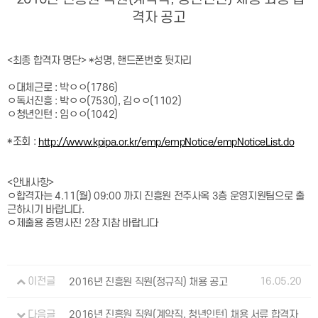
격자 공고
<최종 합격자 명단> *성명, 핸드폰번호 뒷자리
ㅇ대체근로 : 박ㅇㅇ(1786)
ㅇ독서진흥 : 박ㅇㅇ(7530), 김ㅇㅇ(1102)
ㅇ청년인턴 : 임ㅇㅇ(1042)
*조회 :
http://www.kpipa.or.kr/emp/empNotice/empNoticeList.do
<안내사항>
ㅇ합격자는 4.11(월) 09:00 까지 진흥원 전주사옥 3층 운영지원팀으로 출
근하시기 바랍니다.
ㅇ제출용 증명사진 2장 지참 바랍니다
16.05.20
이전글
2016년 진흥원 직원(정규직) 채용 공고
다음글
2016년 진흥원 직원(계약직, 청년인턴) 채용 서류 합격자