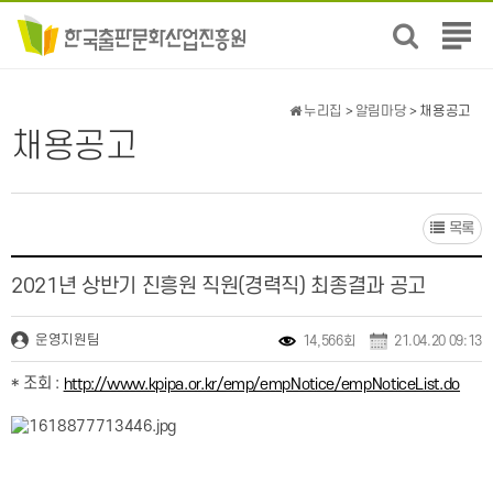
전
체
메
뉴
누리집
>
알림마당
> 채용공고
보
채용공고
기
목록
2021년 상반기 진흥원 직원(경력직) 최종결과 공고
운영지원팀
14,566회
21.04.20 09:13
* 조회 :
http://www.kpipa.or.kr/emp/empNotice/empNoticeList.do