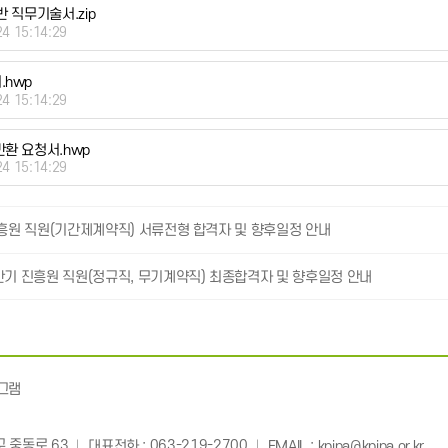
반 직무기술서.zip
24 15:14:29
.hwp
24 15:14:29
반환 요청서.hwp
24 15:14:29
진흥원 직원(기간제계약직) 서류전형 합격자 및 향후일정 안내
반기 진흥원 직원(정규직, 무기계약직) 최종합격자 및 향후일정 안내
그램
: 063-219-2700
:
 중동로 63
대표전화
EMAIL
kpipa@kpipa.or.kr