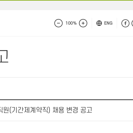
100%
ENG
화
화
면
면
축
확
소
대
고
 직원(기간제계약직) 채용 변경 공고