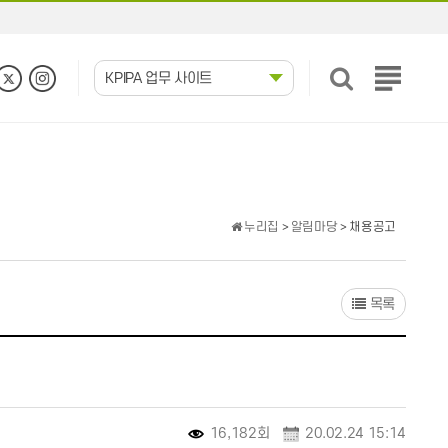
KPIPA 업무 사이트
전
체
메
뉴
보
기
누리집
>
알림마당
> 채용공고
목록
16,182회
20.02.24 15:14