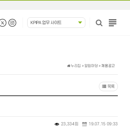
KPIPA 업무 사이트
전
체
메
뉴
보
기
누리집
>
알림마당
> 채용공고
목록
23,334회
19.07.15 09:33