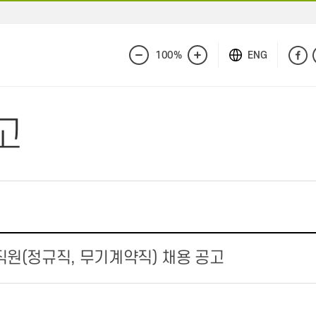
100%
ENG
화
화
면
면
축
확
소
대
고
직원(정규직, 무기계약직) 채용 공고