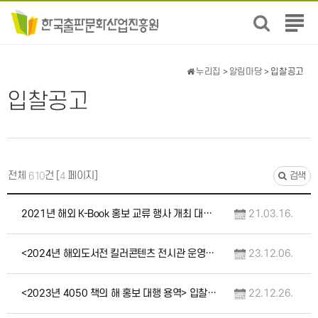
전
체
메
뉴
누리집
>
알림마당
> 입찰공고
보
입찰공고
기
전체
건 [
페이지]
610
4
검색
2021년 해외 K-Book 홍보 교류 행사 개최 대행 용역 입찰 공고(중앙조달/긴급)
21.03.16.
<2024년 해외도서전 킬러콘텐츠 전시관 운영 대행 용역> 입찰공고(중앙조달)
23.12.06.
<2023년 4050 책의 해 홍보 대행 용역> 입찰공고(긴급)
22.12.26.