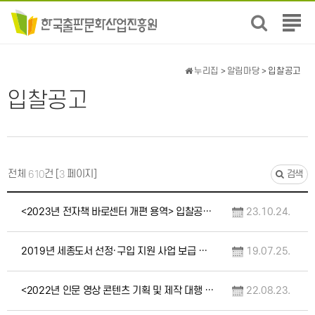
전
체
메
뉴
누리집
>
알림마당
> 입찰공고
보
입찰공고
기
전체
건 [
페이지]
610
3
검색
<2023년 전자책 바로센터 개편 용역> 입찰공고(재공고)
23.10.24.
2019년 세종도서 선정·구입 지원 사업 보급 용역 입찰 공고(중앙조달)
19.07.25.
<2022년 인문 영상 콘텐츠 기획 및 제작 대행 용역> 입찰공고(긴급)
22.08.23.