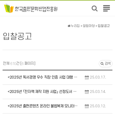
전
체
메
뉴
누리집
>
알림마당
> 입찰공고
보
입찰공고
기
전체
건 [
페이지]
610
6
검색
<2025년 독서경영 우수 직장 인증 사업 대행 용역> 입찰공고(중앙조달 / 긴급)
25.03.17.
<2025년 「전자책 제작 지원 사업」 선정도서 검수 및 제작 컨설팅 용역> 입찰공고(중앙…
25.03.14.
<2025년 출판콘텐츠 온라인 불법복제 모니터링 용역> 입찰공고(긴급)
25.03.12.