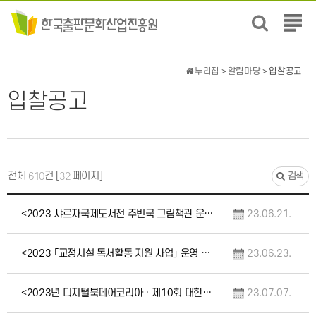
전
체
메
뉴
누리집
>
알림마당
> 입찰공고
보
입찰공고
기
전체
건 [
페이지]
610
32
검색
<2023 샤르자국제도서전 주빈국 그림책관 운영 대행 용역> 입찰공고(긴급)
23.06.21.
<2023 「교정시설 독서활동 지원 사업」 운영 대행 용역> 입찰공고(재공고)
23.06.23.
<2023년 디지털북페어코리아 · 제10회 대한민국 전자출판대상 개최 대행 용역 입찰공고>…
23.07.07.