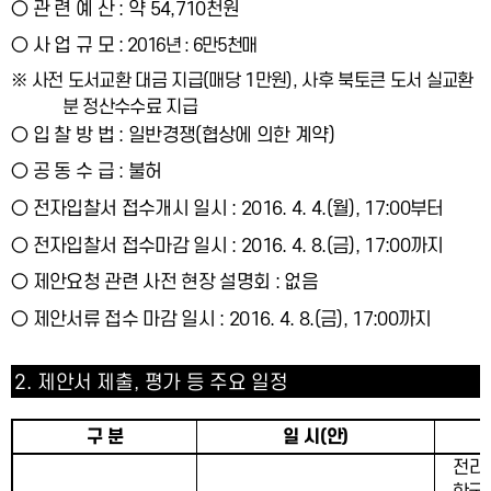
○
관 련 예 산
:
약
54,710
천원
○
사 업 규 모
:
2
016
년
: 6
만
5
천매
※
사전 도서교환 대금 지급
(
매당
1
만원
),
사후 북토큰 도서 실교환
분 정산수수료 지급
○
입 찰 방 법
:
일반경쟁
(
협상에 의한 계약
)
○
공 동 수 급
:
불허
○
전자입찰서 접수개시 일시
: 2016. 4. 4.(
월
), 17:00
부터
○
전자입찰서 접수마감 일시
: 2016. 4. 8.(
금
), 17:00
까지
○
제안요청 관련 사전 현장 설명회
:
없음
○
제안서류 접수 마감 일시
: 2016. 4. 8.(
금
), 17:00
까지
2.
제안서 제출
,
평가 등 주요 일정
구 분
일 시
(
안
)
전라