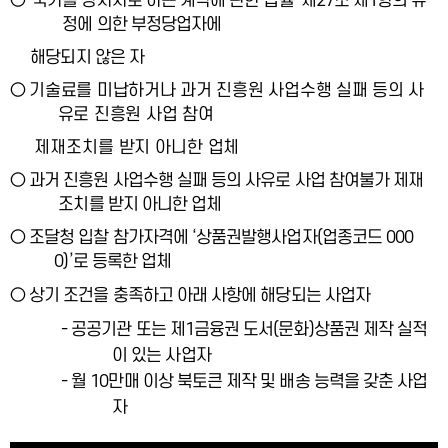
○
'
국가를 당사자로 하는 계약에 관한 법률
'
제
27
조 제
1
항의 규
정에 의한 부정당업자에
해당되지 않은 자
○
기술료를 미납하거나 과거 진흥원 사업수행 실패 등의 사
유로 진흥원 사업 참여
제재조치를 받지 아니한 업체
○
과거 진흥원 사업수행 실패 등의 사유로 사업 참여불가 제재
조치를 받지 아니한 업체
○
조달청 입찰 참가자격에
‘
상품권발행사업자
(
업종코드
000
0)’
로 등록한 업체
○
상기 조건을 충족하고 아래 사항에 해당되는 사업자
-
공공기관 또는 제
1
금융권 도서
(
문화
)
상품권 제작 실적
이 있는 사업자
-
월
10
만매 이상 북토큰 제작 및 배송 능력을 갖춘 사업
자