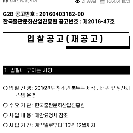
강유진(집행,계약)
21,999회
16.04.04 18:53
G2B
공고번호
: 20160403182-00
한국출판문화산업진흥
원 공고번호
:
제
2016-47
호
입찰공고
(
재공고
)
1.
입찰에 부치는 사항
○
입 찰 건 명
:
2016
년도 청소년 북토큰 제작
․
배포 및 정산시
스템 운영
○
수 요 기 관
:
한국출판문화산업진흥원
○
사 업 내 용
:
제안요청서 참조
○
사 업 기 간
:
계약일로부터
‘16
년
12
월까지