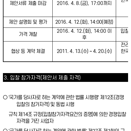
한국
2016. 4. 8.(
금
), 17:00
까지
제안서류 제출 마감
제안 설명회 및 평가
2016. 4. 12.(
화
), 14:00(
예정
)
2016. 4. 12.(
화
), 14:00
이
입찰
가격 개찰
후
전라
협상 등 계약 체결
2011. 4. 13.(
수
) ~ 4. 20.(
수
)
한국
3.
입찰 참가자격
(
제안서 제출 자격
)
○
'
국가를 당사자로 하는 계약에 관한 법률 시행령
'
제
12
조
(
경쟁
입찰의 참가자격
)
및 동법 시행
규칙 제
14
조 규정
(
입찰참가자격요건의 증명
)
에 의한 경쟁입찰
자격을 가진 사업자