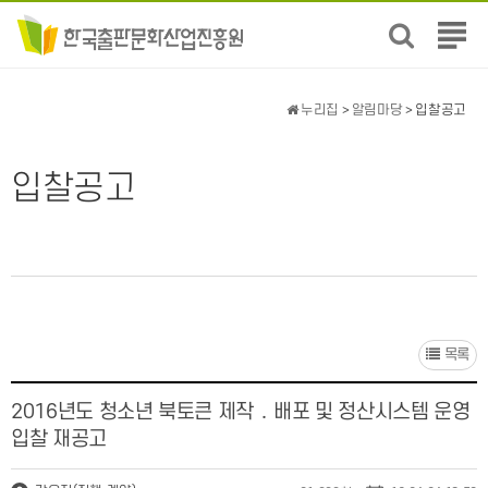
전
체
메
뉴
누리집
>
알림마당
> 입찰공고
보
기
입찰공고
목록
2016년도 청소년 북토큰 제작 ․ 배포 및 정산시스템 운영
입찰 재공고