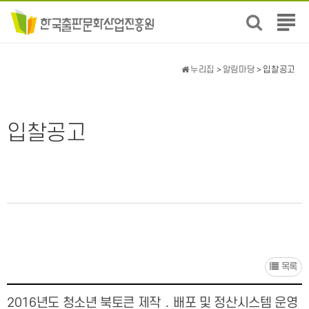
전
체
메
뉴
누리집
>
알림마당
> 입찰공고
보
기
입찰공고
목록
2016년도 청소년 북토큰 제작 ․ 배포 및 정산시스템 운영