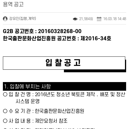
용역 공고
강유진(집행,계약)
21,584회
16.03.18 14:48
G2B
공고번호
: 20160328268-00
한국출판문화산업진흥
원 공고번호
:
제
2016-34
호
입찰공고
1.
입찰에 부치는 사항
○ 입 찰 건 명 : 2016년도 청소년 북토큰 제작 ․ 배포 및 정산
시스템 운영
○ 수 요 기 관 : 한국출판문화산업진흥원
○ 사 업 내 용 : 제안요청서 참조