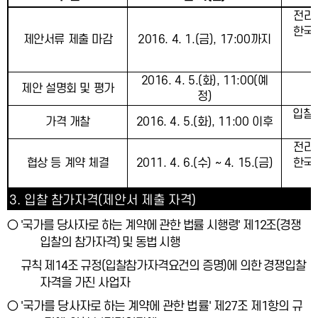
전라
한국
2016. 4. 1.(
금
), 17:00
까지
제안서류 제출 마감
2016. 4. 5.(
화
), 11:00(
예
제안 설명회 및 평가
정
)
입찰
가격 개찰
2016. 4. 5.(
화
), 11:00
이후
전라
협상 등 계약 체결
2011. 4. 6.(
수
) ~ 4. 15.(
금
)
한국
3.
입찰 참가자격
(
제안서 제출 자격
)
○
'
국가를 당사자로 하는 계약에 관한 법률 시행령
'
제
12
조
(
경쟁
입찰의 참가자격
)
및 동법 시행
규칙 제
14
조 규정
(
입찰참가자격요건의 증명
)
에 의한 경쟁입찰
자격을 가진 사업자
○
'
국가를 당사자로 하는 계약에 관한 법률
'
제
27
조 제
1
항의 규