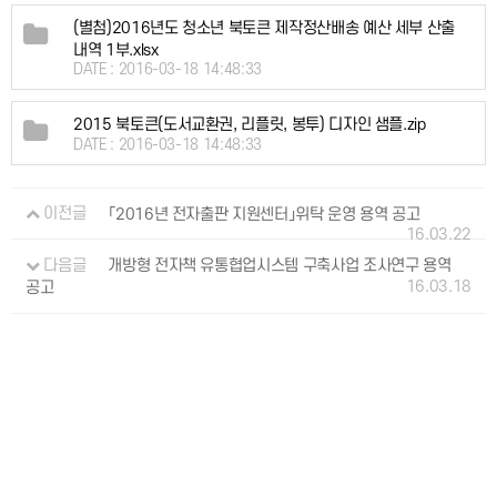
(별첨)2016년도 청소년 북토큰 제작정산배송 예산 세부 산출
내역 1부.xlsx
DATE : 2016-03-18 14:48:33
2015 북토큰(도서교환권, 리플릿, 봉투) 디자인 샘플.zip
DATE : 2016-03-18 14:48:33
이전글
「2016년 전자출판 지원센터」위탁 운영 용역 공고
16.03.22
다음글
개방형 전자책 유통협업시스템 구축사업 조사연구 용역
16.03.18
공고
개인정보처리방침
이용약관
: 063-219-2700
54866 전북특별자치도 전주시 덕진구 중동로 63
대표전화
:
EMAIL
kpipa@kpipa.or.kr