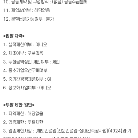
10.
공동계약 및 구성방식
: (
없음
)
공동수급불허
11.
재입찰여부
:
해당없음
12.
분할납품가능여부
:
불가
<
입찰 자격
>
1.
실적제한여부
:
아니오
2.
제조여부
:
구분없음
3.
투찰금액상한 제한여부
:
제한
4.
중소기업우선구매여부 :
5.
중기간경쟁제품여부
:
예
6.
정보화사업여부
:
아니오
<
투찰 제한
-
일반
>
1.
지역제한
:
해당없음
2.
업종제한
:
투찰제한
3.
업종제한사항
: [
해외건설업
(
전문건설업
-
실내건축공사업
)(4924)
과 기