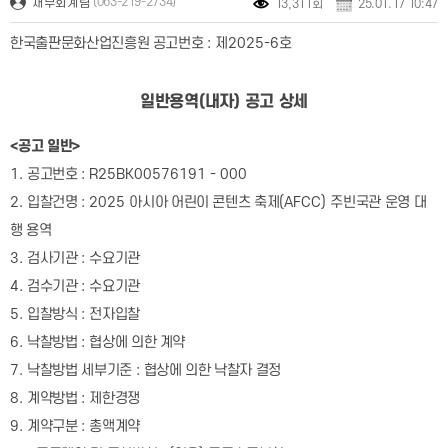
(063-219-2734)
재무회계팀
13,311회
25.01.17 10:47
한국출판문화산업진흥원 공고번호
:
제
2025-6
호
일반용역
(
내자
)
공고 상세
<
공고 일반
>
1.
공고번호
: R25BK00576191 - 000
2.
입찰건명
: 2025
아시아 어린이 콘텐츠 축제
(AFCC)
주빈국관 운영 대
행 용역
3.
검사기관
:
수요기관
4.
검수기관
:
수요기관
5.
입찰방식
:
전자입찰
6.
낙찰방법
:
협상에 의한 계약
7.
낙찰방법 세부기준
:
협상에 의한 낙찰자 결정
8.
계약방법
:
제한경쟁
9.
계약구분
:
총액계약