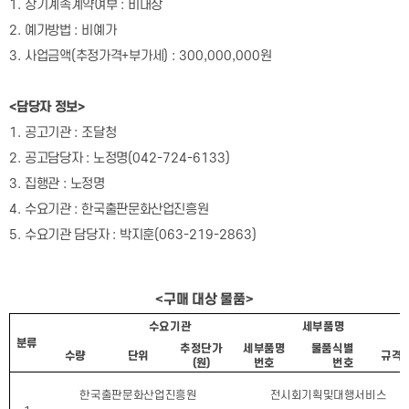
1.
장기계속계약여부
:
비대상
2.
예가방법
:
비예가
3.
사업금액
(
추정가격
+
부가세
) : 300,000,000
원
<
담당자 정보
>
1.
공고기관
:
조달청
2.
공고담당자
:
노정명
(042-724-6133)
3.
집행관
:
노정명
4.
수요기관
:
한국출판문화산업진흥원
5.
수요기관 담당자
:
박지훈
(063-219-2863)
<
구매 대상 물품
>
수요기관
세부품명
분류
추정단가
세부품명
물품식별
수량
단위
규격
(
원
)
번호
번호
한국출판문화산업진흥원
전시회기획및대행서비스