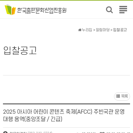
전
체
메
뉴
누리집
>
알림마당
> 입찰공고
보
기
입찰공고
목록
2025 아시아 어린이 콘텐츠 축제(AFCC) 주빈국관 운영
대행 용역(중앙조달 / 긴급)