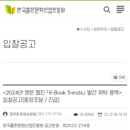
전
체
메
뉴
누리집
>
알림마당
> 입찰공고
보
기
입찰공고
목록
<2024년 영문 웹진 「K-Book Trends」 발간 위탁 용역>
입찰공고(중앙조달 / 긴급)
(063-219-2734)
재무회계정보화팀
23,806회
23.12.04 14:53
한국출판문화산업진흥원 공고번호
:
제
2023-274
호