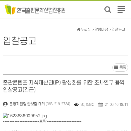
전
체
메
뉴
누리집
>
알림마당
> 입찰공고
보
입찰공고
기
목록
출판콘텐츠 지식재산권(IP) 활성화를 위한 조사연구 용역
입찰공고(긴급)
(063-219-2734)
운영지원팀 한보람 대리
20,158회
21.06.16 19:11
----------------------후략---------------------