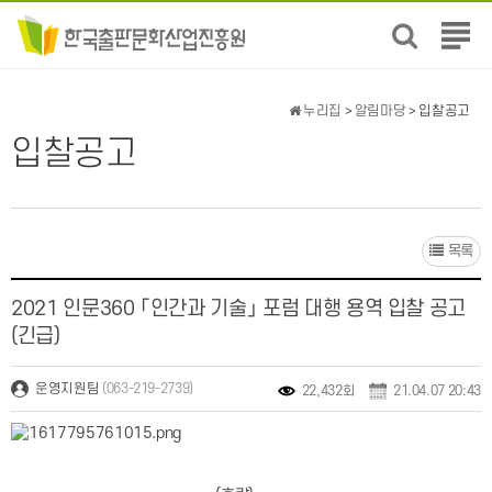
전
체
메
뉴
누리집
>
알림마당
> 입찰공고
보
입찰공고
기
목록
2021 인문360 「인간과 기술」 포럼 대행 용역 입찰 공고
(긴급)
(063-219-2739)
운영지원팀
22,432회
21.04.07 20:43