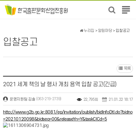
전
체
메
뉴
누리집
>
알림마당
> 입찰공고
보
입찰공고
기
목록
2021 세계 책의 날 행사 개최 용역 입찰 공고(긴급)
(063-219-2739)
운영지원팀 김솔
22,795회
21.01.22 18:17
http://www.g2b.go.kr:8081/ep/invitation/publish/bidInfoDtl.do?bidno
=20210120098&bidseq=00&releaseYn=Y&taskClCd=5