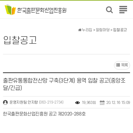
전
체
메
뉴
누리집
>
알림마당
> 입찰공고
보
입찰공고
기
목록
출판유통통합전산망 구축(3단계) 용역 입찰 공고(중앙조
달/긴급)
(063-219-2734)
운영지원팀 안지향
19,963회
20.12.16 15:09
한국출판문화산업진흥원 공고 제2020-288호